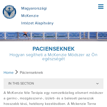
Magyarországi
McKenzie
Intézet Alapítvány
HOME
PACIENSEKNEK
Hogyan segítheti a McKenzie Módszer az Ön
PÁCIENSEKNEK
egészségét
MI A MCKENZIE FÉLE MECHANIKAI
SZAKEMBEREKNEK
Pácienseknek
Home
Pácienseknek
DIAGNOSZTIKUS TERÁPIA (MDT)
IN THIS SECTION
MÓDSZERE
A MCKENZIE MÓDSZER ÁTTEKINTÉSE
OKTATÁS
A McKenzie féle Terápia egy nemzetközileg elismert módszer
a gerinc-, mozgásszervi-, ízületi- és a baleseti panaszok
MIT TARTALMAZ A MCKENZIE FÉLE
hosszabb távú, hatékony kezelésében. A Mckenzie Torna
AZ MDT ELŐNYEI
TANFOLYAM KERESÉS
RÓLUNK