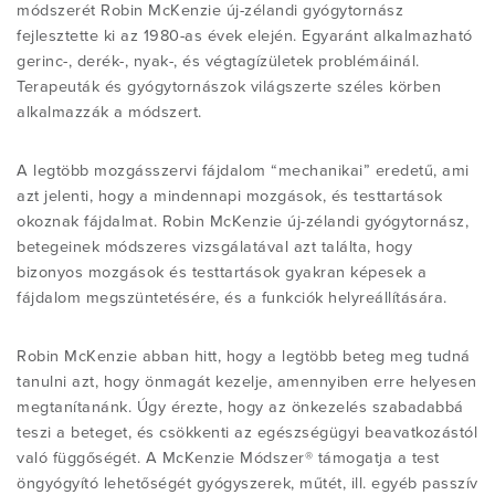
MDT MÓDSZER®?
módszerét Robin McKenzie új-zélandi gyógytornász
fejlesztette ki az 1980-as évek elején. Egyaránt alkalmazható
gerinc-, derék-, nyak-, és végtagízületek problémáinál.
GYAKORI FÉLREÉRTÉSEK
TANFOLYAMI ÁTTEKINTŐ
A NEMZETKÖZI MCKENZIE INTÉZETRŐL
LÉPJEN KAPCSOLATBA VELÜNK
MEGFELELŐ-E A SZÁMOMRA?
Terapeuták és gyógytornászok világszerte széles körben
(MII)
alkalmazzák a módszert.
KUTATÁS ÉS FORRÁSOK
LEGYEN MINŐSÍTETT TERAPEUTA
Belépés tagoknak
KERESSEN EGY GYÓGYTORNÁSZT
A legtöbb mozgásszervi fájdalom “mechanikai” eredetű, ami
MÉDIAMEGJELENÉSEINK
azt jelenti, hogy a mindennapi mozgások, és testtartások
DERÉKPÁRNA RENDELÉS
NEMZETKÖZI DIPLOMA
okoznak fájdalmat. Robin McKenzie új-zélandi gyógytornász,
DERÉKPÁRNA
betegeinek módszeres vizsgálatával azt találta, hogy
ROBIN MCKENZIE
bizonyos mozgások és testtartások gyakran képesek a
LETÖLTHETŐ VIZSGÁLATI LAPOK
AZ OKTATÁSRA VONATKOZÓ GYAKORI
fájdalom megszüntetésére, és a funkciók helyreállítására.
KÉRDÉSEK
A MCKENZIE MÓDSZER TÖRTÉNETE
Robin McKenzie abban hitt, hogy a legtöbb beteg meg tudná
tanulni azt, hogy önmagát kezelje, amennyiben erre helyesen
ADATVÉDELMI TÁJÉKOZTATÓ
megtanítanánk. Úgy érezte, hogy az önkezelés szabadabbá
teszi a beteget, és csökkenti az egészségügyi beavatkozástól
való függőségét. A McKenzie Módszer® támogatja a test
öngyógyító lehetőségét gyógyszerek, műtét, ill. egyéb passzív